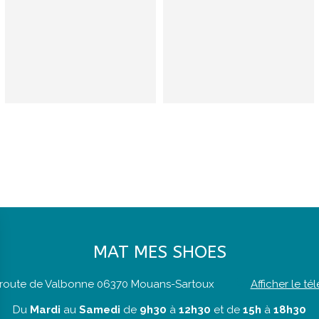
MAT MES SHOES
 route de Valbonne
06370
Mouans-Sartoux
Afficher le t
Du
Mardi
au
Samedi
de
9h30
à
12h30
et de
15h
à
18h30