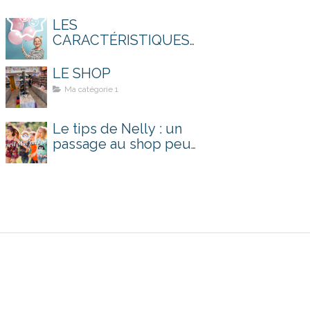
LES
CARACTÉRISTIQUES
D'UNE BONNE
CHAUSSURE POUR
LE SHOP
KIDS !
Ma catégorie 1
Le tips de Nelly : un
passage au shop peut
tout changer !