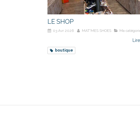
LE SHOP
03 Avr 2026
MAT'MES SHOES
Ma catégori
Lire
boutique