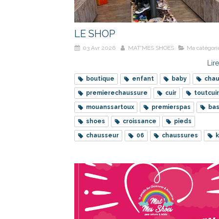
LE SHOP
03 Avr 2026
MAT'MES SHOES
Ma catégori
Lire
boutique
enfant
baby
chau
premierechaussure
cuir
toutcuir
mouanssartoux
premierspas
ba
shoes
croissance
pieds
chausseur
06
chaussures
k