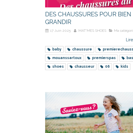
DES CHAUSSURES POUR BIEN
GRANDIR
17 Juin 2025
MAT'MES SHOES
Ma catégori
Lire
baby
chaussure
premierechaus
mouanssartoux
premierspas
ba
shoes
chausseur
06
kids