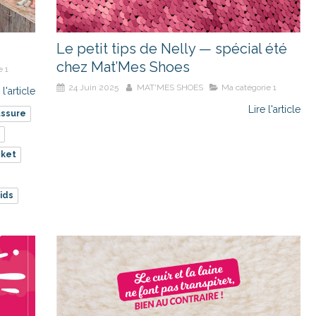
Le petit tips de Nelly — spécial été
chez Mat’Mes Shoes
e 1
24 Juin 2025
MAT'MES SHOES
Ma catégorie 1
 l'article
Lire l'article
ssure
sket
ids