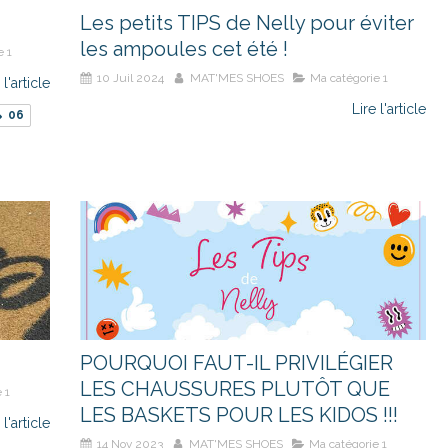
Les petits TIPS de Nelly pour éviter
les ampoules cet été !
e 1
10 Juil 2024
MAT'MES SHOES
Ma catégorie 1
 l'article
Lire l'article
06
POURQUOI FAUT-IL PRIVILÉGIER
LES CHAUSSURES PLUTÔT QUE
 1
LES BASKETS POUR LES KIDOS !!!
 l'article
14 Nov 2023
MAT'MES SHOES
Ma catégorie 1