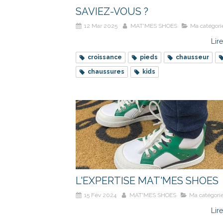
SAVIEZ-VOUS ?
12 Mar 2025
MAT'MES SHOES
Ma catégori
Lire
croissance
pieds
chausseur
chaussures
kids
L'EXPERTISE MAT'MES SHOES
15 Fév 2024
MAT'MES SHOES
Ma catégorie
Lire