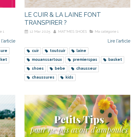
LE CUIR & LA LAINE FONT
TRANSPIRER ?
e 1
12 Mar 2025
MAT'MES SHOES
Ma catégorie 1
 l'article
Lire l'article
sure
cuir
toutcuir
laine
sket
mouanssartoux
premierspas
basket
shoes
bebe
chausseur
chaussures
kids