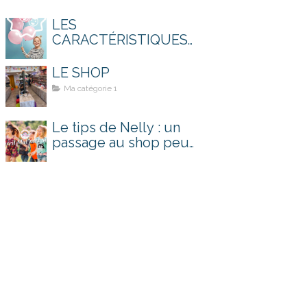
LES
CARACTÉRISTIQUES
D'UNE BONNE
CHAUSSURE POUR
LE SHOP
KIDS !
Ma catégorie 1
Le tips de Nelly : un
passage au shop peut
tout changer !