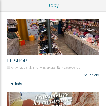
Baby
LE SHOP
03 Avr 2026
MAT'MES SHOES
Ma catégorie 1
Lire l'article
baby